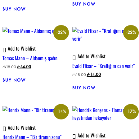
BUY NOW
BUY NOW
-22%
-22%
Add to Wishlist
Add to Wishlist
Tomas Mann – Aldanmış qadın
Evald Flisar – “Krallığım can verir”
₼
18.00
₼
14.00
₼
18.00
₼
14.00
BUY NOW
BUY NOW
-14%
-17%
Add to Wishlist
Add to Wishlist
Henrix Mann – “Bir tiranın sonu”