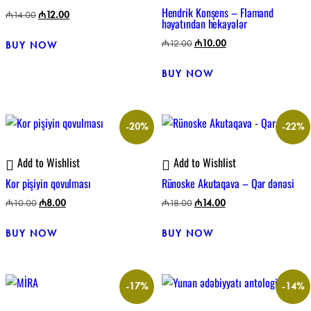
Hendrik Konşens – Flamand
₼
14.00
₼
12.00
həyatından hekayələr
₼
12.00
₼
10.00
BUY NOW
BUY NOW
-20%
-22%
Add to Wishlist
Add to Wishlist
Kor pişiyin qovulması
Rünoske Akutaqava – Qar dənəsi
₼
10.00
₼
8.00
₼
18.00
₼
14.00
BUY NOW
BUY NOW
-17%
-14%