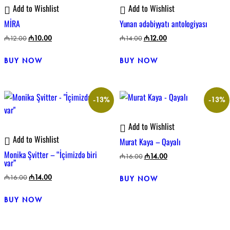
Add to Wishlist
Add to Wishlist
MİRA
Yunan ədəbiyyatı antologiyası
₼
12.00
₼
10.00
₼
14.00
₼
12.00
BUY NOW
BUY NOW
-13%
-13%
Add to Wishlist
Add to Wishlist
Murat Kaya – Qayalı
Monika Şvitter – “İçimizdə biri
₼
16.00
₼
14.00
var”
₼
16.00
₼
14.00
BUY NOW
BUY NOW