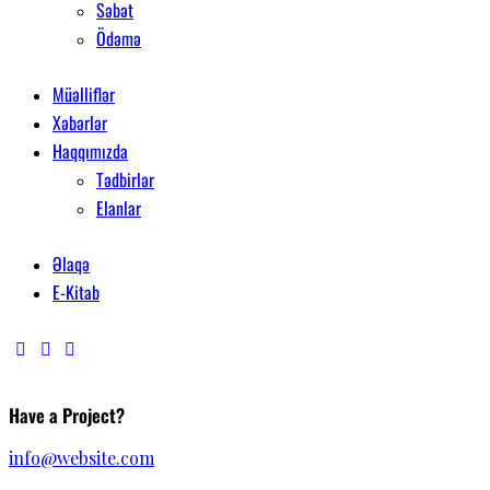
Səbət
Ödəmə
Müəlliflər
Xəbərlər
Haqqımızda
Tədbirlər
Elanlar
Əlaqə
E-Kitab
Have a Project?
info@website.com