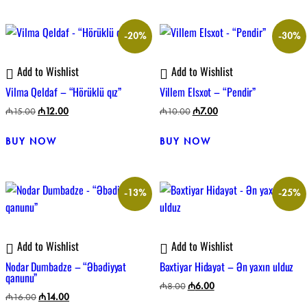
-20%
-30%
Add to Wishlist
Add to Wishlist
Vilma Qeldaf – “Hörüklü qız”
Villem Elsxot – “Pendir”
₼
15.00
₼
12.00
₼
10.00
₼
7.00
BUY NOW
BUY NOW
-13%
-25%
Add to Wishlist
Add to Wishlist
Nodar Dumbadze – “Əbədiyyat
Bəxtiyar Hidayət – Ən yaxın ulduz
qanunu”
₼
8.00
₼
6.00
₼
16.00
₼
14.00